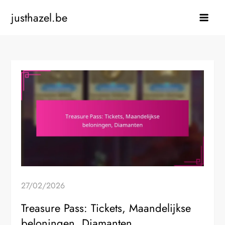
Skip
justhazel.be
to
content
27/02/2026
Treasure Pass: Tickets, Maandelijkse
beloningen, Diamanten