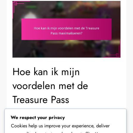
Hoe kan ik mijn
voordelen met de
Treasure Pass
maximaliseren?
We respect your privacy
Cookies help us improve your experience, deliver
Om je voordelen met de Treasure Pass te