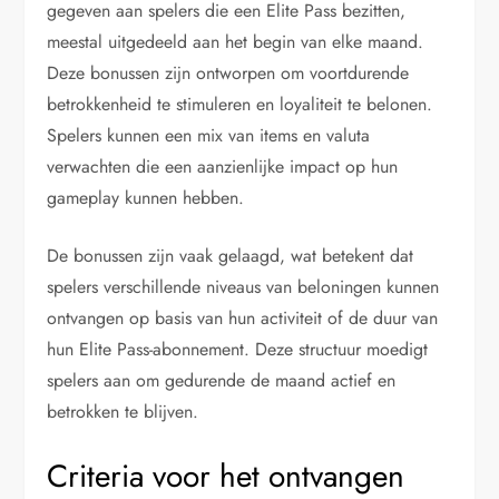
gegeven aan spelers die een Elite Pass bezitten,
meestal uitgedeeld aan het begin van elke maand.
Deze bonussen zijn ontworpen om voortdurende
betrokkenheid te stimuleren en loyaliteit te belonen.
Spelers kunnen een mix van items en valuta
verwachten die een aanzienlijke impact op hun
gameplay kunnen hebben.
De bonussen zijn vaak gelaagd, wat betekent dat
spelers verschillende niveaus van beloningen kunnen
ontvangen op basis van hun activiteit of de duur van
hun Elite Pass-abonnement. Deze structuur moedigt
spelers aan om gedurende de maand actief en
betrokken te blijven.
Criteria voor het ontvangen