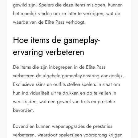
gewild zijn. Spelers die deze items mislopen, kunnen
het moeilijk vinden om ze later te verkrijgen, wat de
waarde van de Elite Pass verhoogt.
Hoe items de gameplay-
ervaring verbeteren
De items die zijn inbegrepen in de Elite Pass
verbeteren de algehele gameplay-ervaring aanzienlijk.
Exclusieve skins en outfits stellen spelers in staat om
hun individualiteit uit te drukken en op te vallen in
wedstrijden, wat een gevoel van trots en prestatie
bevordert.
Bovendien kunnen wapenupgrades de prestaties
verbeteren, waardoor spelers een voorsprong krijgen