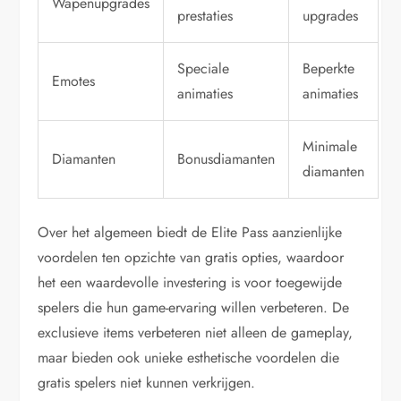
Wapenupgrades
prestaties
upgrades
Speciale
Beperkte
Emotes
animaties
animaties
Minimale
Diamanten
Bonusdiamanten
diamanten
Over het algemeen biedt de Elite Pass aanzienlijke
voordelen ten opzichte van gratis opties, waardoor
het een waardevolle investering is voor toegewijde
spelers die hun game-ervaring willen verbeteren. De
exclusieve items verbeteren niet alleen de gameplay,
maar bieden ook unieke esthetische voordelen die
gratis spelers niet kunnen verkrijgen.