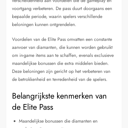
verscheidenheid aan voordelen die de gameplay en
voortgang verbeteren. De pass duurt doorgaans een
bepaalde periode, waarin spelers verschillende
beloningen kunnen ontgrendelen.
Voordelen van de Elite Pass omvatten een constante
aanvoer van diamanten, die kunnen worden gebruikt
om in-game items aan te schaffen, evenals exclusieve
maandelijkse bonussen die extra middelen bieden.
Deze beloningen zijn gericht op het verbeteren van
de betrokkenheid en tevredenheid van de spelers.
Belangrijkste kenmerken van
de Elite Pass
Maandelijkse bonussen die diamanten en