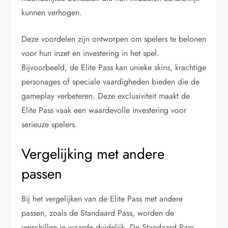
kunnen verhogen.
Deze voordelen zijn ontworpen om spelers te belonen
voor hun inzet en investering in het spel.
Bijvoorbeeld, de Elite Pass kan unieke skins, krachtige
personages of speciale vaardigheden bieden die de
gameplay verbeteren. Deze exclusiviteit maakt de
Elite Pass vaak een waardevolle investering voor
serieuze spelers.
Vergelijking met andere
passen
Bij het vergelijken van de Elite Pass met andere
passen, zoals de Standaard Pass, worden de
verschillen in waarde duidelijk. De Standaard Pass