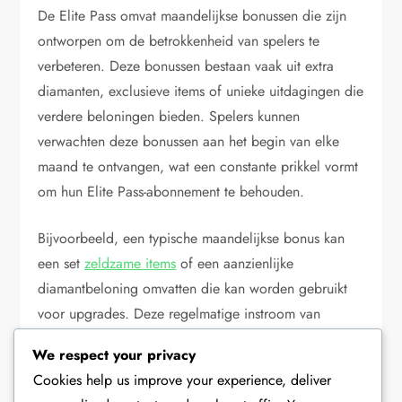
De Elite Pass omvat maandelijkse bonussen die zijn
ontworpen om de betrokkenheid van spelers te
verbeteren. Deze bonussen bestaan vaak uit extra
diamanten, exclusieve items of unieke uitdagingen die
verdere beloningen bieden. Spelers kunnen
verwachten deze bonussen aan het begin van elke
maand te ontvangen, wat een constante prikkel vormt
om hun Elite Pass-abonnement te behouden.
Bijvoorbeeld, een typische maandelijkse bonus kan
een set
zeldzame items
of een aanzienlijke
diamantbeloning omvatten die kan worden gebruikt
voor upgrades. Deze regelmatige instroom van
middelen helpt spelers om sneller vooruitgang te
We respect your privacy
boeken en het spel ten volle te genieten.
Cookies help us improve your experience, deliver