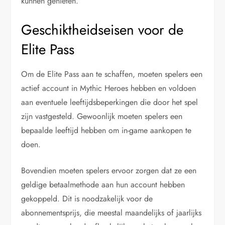
kunnen genieten.
Geschiktheidseisen voor de
Elite Pass
Om de Elite Pass aan te schaffen, moeten spelers een
actief account in Mythic Heroes hebben en voldoen
aan eventuele leeftijdsbeperkingen die door het spel
zijn vastgesteld. Gewoonlijk moeten spelers een
bepaalde leeftijd hebben om in-game aankopen te
doen.
Bovendien moeten spelers ervoor zorgen dat ze een
geldige betaalmethode aan hun account hebben
gekoppeld. Dit is noodzakelijk voor de
abonnementsprijs, die meestal maandelijks of jaarlijks