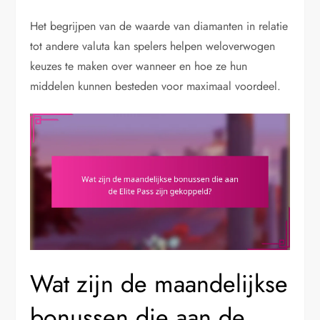
Het begrijpen van de waarde van diamanten in relatie
tot andere valuta kan spelers helpen weloverwogen
keuzes te maken over wanneer en hoe ze hun
middelen kunnen besteden voor maximaal voordeel.
Wat zijn de maandelijkse
bonussen die aan de