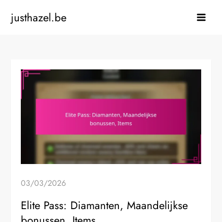
Skip
justhazel.be
to
content
03/03/2026
Elite Pass: Diamanten, Maandelijkse
bonussen, Items