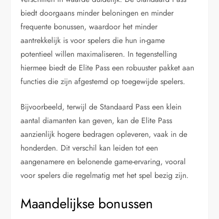
biedt doorgaans minder beloningen en minder
frequente bonussen, waardoor het minder
aantrekkelijk is voor spelers die hun in-game
potentieel willen maximaliseren. In tegenstelling
hiermee biedt de Elite Pass een robuuster pakket aan
functies die zijn afgestemd op toegewijde spelers.
Bijvoorbeeld, terwijl de Standaard Pass een klein
aantal diamanten kan geven, kan de Elite Pass
aanzienlijk hogere bedragen opleveren, vaak in de
honderden. Dit verschil kan leiden tot een
aangenamere en belonende game-ervaring, vooral
voor spelers die regelmatig met het spel bezig zijn.
Maandelijkse bonussen