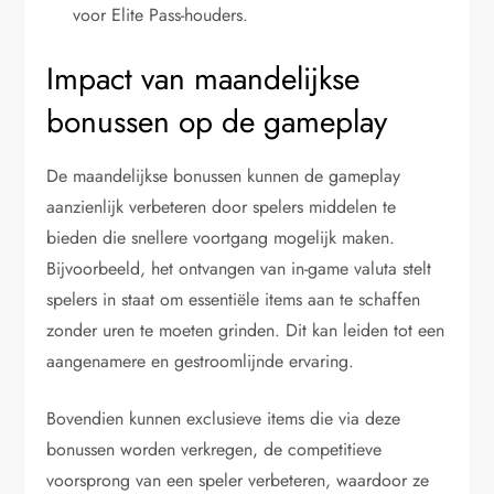
voor Elite Pass-houders.
Impact van maandelijkse
bonussen op de gameplay
De maandelijkse bonussen kunnen de gameplay
aanzienlijk verbeteren door spelers middelen te
bieden die snellere voortgang mogelijk maken.
Bijvoorbeeld, het ontvangen van in-game valuta stelt
spelers in staat om essentiële items aan te schaffen
zonder uren te moeten grinden. Dit kan leiden tot een
aangenamere en gestroomlijnde ervaring.
Bovendien kunnen exclusieve items die via deze
bonussen worden verkregen, de competitieve
voorsprong van een speler verbeteren, waardoor ze