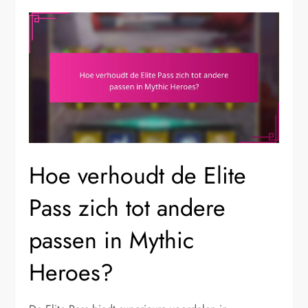
Hoe verhoudt de Elite
Pass zich tot andere
passen in Mythic
Heroes?