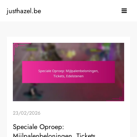
Skip
justhazel.be
to
content
23/02/2026
Speciale Oproep:
Mijlpalenbeloningen, Tickets,