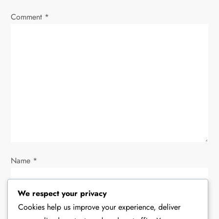
v
Comment
*
i
g
a
t
i
o
Name
*
n
We respect your privacy
Cookies help us improve your experience, deliver
Email
*