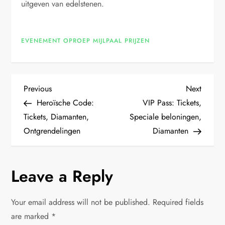
uitgeven van edelstenen.
EVENEMENT OPROEP MIJLPAAL PRIJZEN
P
Previous
Next
Previous
Next
Post
Post
Heroïsche Code:
VIP Pass: Tickets,
o
Tickets, Diamanten,
Speciale beloningen,
Ontgrendelingen
Diamanten
s
t
Leave a Reply
n
Your email address will not be published.
Required fields
a
are marked
*