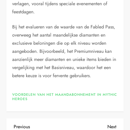
verlagen, vooral tijdens speciale evenementen of
feestdagen.
Bij het evalueren van de waarde van de Fabled Pass,
overweeg het aantal maandelijkse diamanten en
exclusieve beloningen die op elk niveau worden
aangeboden. Bijvoorbeeld, het Premiumniveau kan
aanzienlijk meer diamanten en unieke items bieden in
vergelijking met het Basisniveau, waardoor het een
betere keuze is voor fervente gebruikers.
VOORDELEN VAN HET MAANDABONNEMENT IN MYTHIC
HEROES
P
Previous
Next
Previous
Next