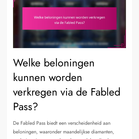
Welke beloningen
kunnen worden
verkregen via de Fabled
Pass?
De Fabled Pass biedt een verscheidenheid aan
beloningen, waaronder maandelijkse diamanten,