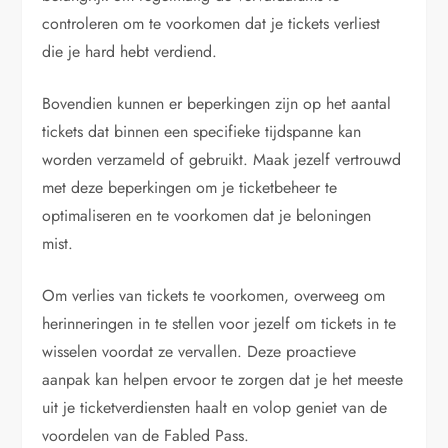
controleren om te voorkomen dat je tickets verliest
die je hard hebt verdiend.
Bovendien kunnen er beperkingen zijn op het aantal
tickets dat binnen een specifieke tijdspanne kan
worden verzameld of gebruikt. Maak jezelf vertrouwd
met deze beperkingen om je ticketbeheer te
optimaliseren en te voorkomen dat je beloningen
mist.
Om verlies van tickets te voorkomen, overweeg om
herinneringen in te stellen voor jezelf om tickets in te
wisselen voordat ze vervallen. Deze proactieve
aanpak kan helpen ervoor te zorgen dat je het meeste
uit je ticketverdiensten haalt en volop geniet van de
voordelen van de Fabled Pass.